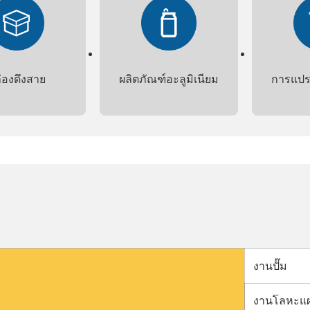
่องดึงสาย
ผลิตภัณฑ์อะลูมิเนียม
การแปร
งานปั๊ม
งานโลหะแผ