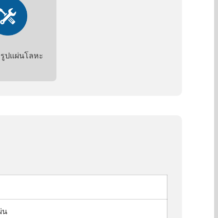
รูปแผ่นโลหะ
่น