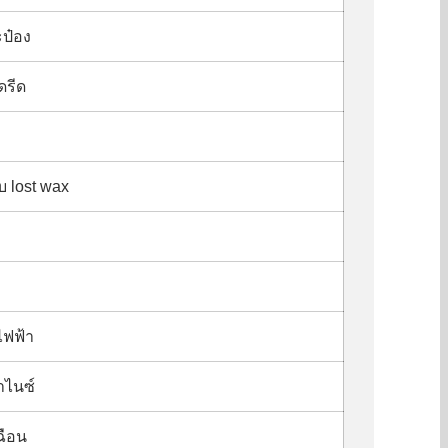
ป๋อง
ดรีด
 lost wax
ไฟฟ้า
าไนซ์
ฉือน