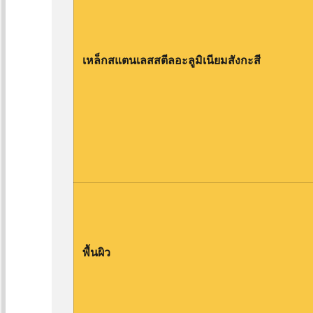
เหล็ก
สแตนเลสสตีล
อะลูมิเนียม
สังกะสี
พื้นผิว