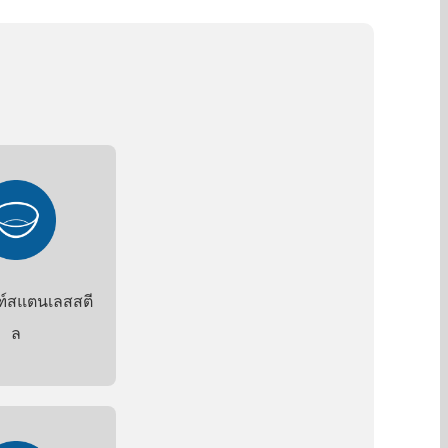
ฑ์สแตนเลสสตี
ล