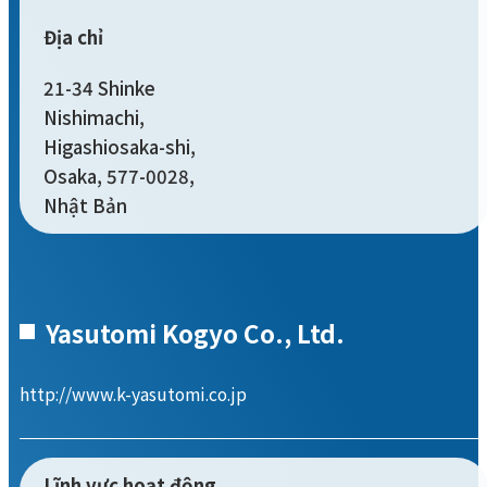
Địa chỉ
21-34 Shinke
Nishimachi,
Higashiosaka-shi,
Osaka, 577-0028,
Nhật Bản
Yasutomi Kogyo Co., Ltd.
http://www.k-yasutomi.co.jp
Lĩnh vực hoạt động