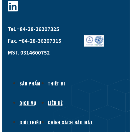
Tel.+84-28-36207325
Fax. +84-28-36207315
MST. 0314600752
SẢN PHẨM
THIẾT BỊ
DỊCH VỤ
LIÊN HỆ
GIỚI THIỆU
CHÍNH SÁCH BẢO MẬT